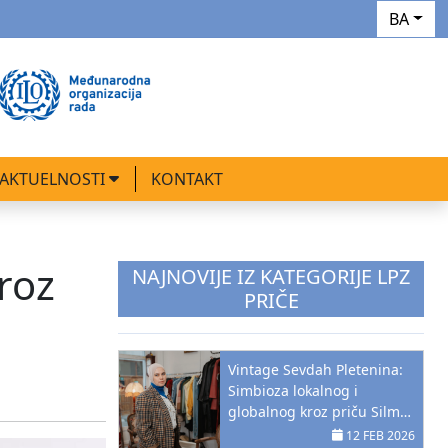
BA
AKTUELNOSTI
KONTAKT
roz
NAJNOVIJE IZ KATEGORIJE LPZ
PRIČE
Vintage Sevdah Pletenina:
Simbioza lokalnog i
globalnog kroz priču Silme
Šabanija Sirčo
12 FEB 2026