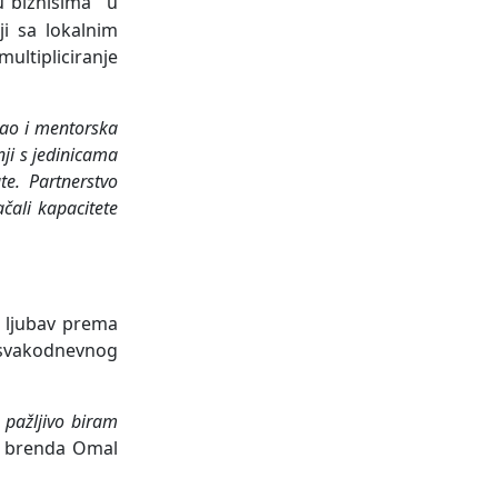
ku biznisima
u
ji sa lokalnim
 multipliciranje
kao i mentorska
ji s jedinicama
te. Partnerstvo
čali kapacitete
u ljubav prema
iz svakodnevnog
 pažljivo biram
a brenda Omal