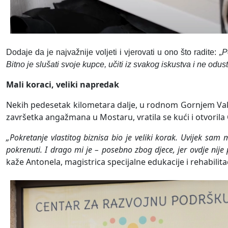
Dodaje da je najvažnije voljeti i vjerovati u ono što radite:
„P
Bitno je slušati svoje kupce, učiti iz svakog iskustva i ne odus
Mali koraci, veliki napredak
Nekih pedesetak kilometara dalje, u rodnom Gornjem Vakuf
završetka angažmana u Mostaru, vratila se kući i otvorila C
„Pokretanje vlastitog biznisa bio je veliki korak. Uvijek sam 
pokrenuti. I drago mi je – posebno zbog djece, jer ovdje nije 
kaže Antonela, magistrica specijalne edukacije i rehabilitac