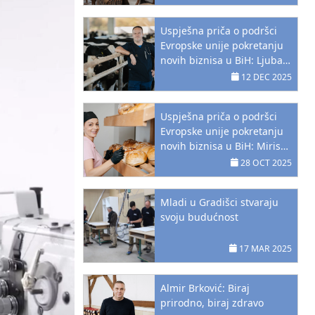
Uspješna priča o podršci
Evropske unije pokretanju
novih biznisa u BiH: Ljubav
prema životinjama postala
12 DEC 2025
profesija
Uspješna priča o podršci
Evropske unije pokretanju
novih biznisa u BiH: Miris
doma koji je pokrenuo novi
28 OCT 2025
početak
Mladi u Gradišci stvaraju
svoju budućnost
17 MAR 2025
Almir Brković: Biraj
prirodno, biraj zdravo