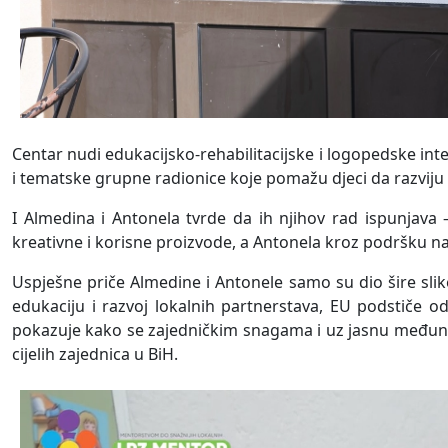
Centar nudi edukacijsko-rehabilitacijske i logopedske inte
i tematske grupne radionice koje pomažu djeci da razviju s
I Almedina i Antonela tvrde da ih njihov rad ispunjava
kreativne i korisne proizvode, a Antonela kroz podršku n
Uspješne priče Almedine i Antonele samo su dio šire sli
edukaciju i razvoj lokalnih partnerstava, EU podstiče o
pokazuje kako se zajedničkim snagama i uz jasnu međ
cijelih zajednica u BiH.