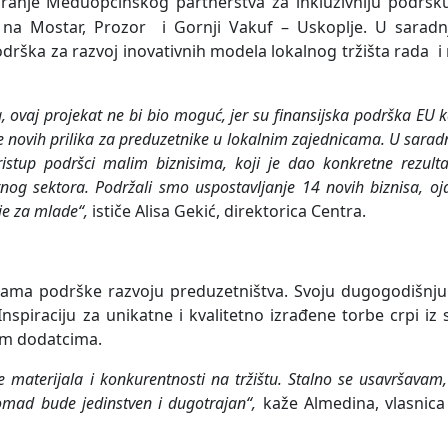
miranje Međuopćinskog partnerstva za inkluzivniju podrš
i na Mostar, Prozor
i Gornji Vakuf – Uskoplje. U saradn
rška za razvoj inovativnih modela lokalnog tržišta rada
i
 ovaj projekat ne bi bio moguć, jer su finansijska podrška EU 
 novih prilika za preduzetnike u lokalnim zajednicama. U saradn
ristup podršci malim biznisima, koji je dao konkretne rezulta
tnog sektora. Podržali smo uspostavljanje 14 novih biznisa, oja
je za mlade“,
ističe Alisa Gekić, direktorica Centra.
grama podrške razvoju preduzetništva. Svoju dugogodišnj
. Inspiraciju za unikatne i kvalitetno izrađene torbe crpi 
ivim dodatcima.
ne materijala i konkurentnosti na tržištu. Stalno se usavršavam,
komad bude jedinstven i dugotrajan“,
kaže Almedina, vlasnic