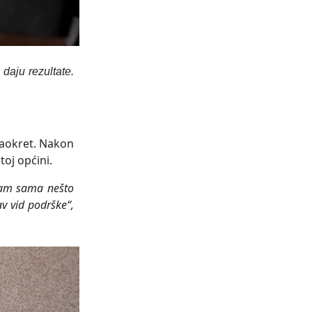
 daju rezultate.
zaokret. Nakon
toj općini.
a sam sama nešto
av vid podrške“,