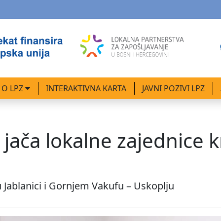
O LPZ
INTERAKTIVNA KARTA
JAVNI POZIVI LPZ
jača lokalne zajednice k
 Jablanici i Gornjem Vakufu – Uskoplju