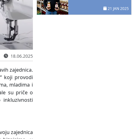
21 JAN 2025
18.06.2025
avih zajednica.
“ koji provodi
ma, mladima i
ale su priče o
 inkluzivnosti
oju zajednica