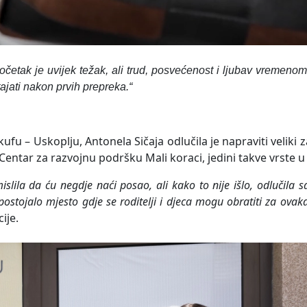
očetak je uvijek težak, ali trud, posvećenost i ljubav vremenom
tajati nakon prvih prepreka.“
u – Uskoplju, Antonela Sičaja odlučila je napraviti veliki 
entar za razvojnu podršku Mali koraci, jedini takve vrste u 
mislila da ću negdje naći posao, ali kako to nije išlo, odlučil
postojalo mjesto gdje se roditelji i djeca mogu obratiti za ovak
ije.