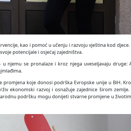
rvencije, kao i pomoć u učenju i razvoju vještina kod djece
voje potencijale i osjećaj zajedništva.
 – u njemu se pronalaze i kroz njega uveseljavaju druge:
ajmlađima.
ke promjena koje donosi podrška Evropske unije u BiH. Kr
drživ ekonomski razvoj i osnažuje zajednice širom zemlje.
unarodnu podršku mogu
donijeti stvarne promjene u životim