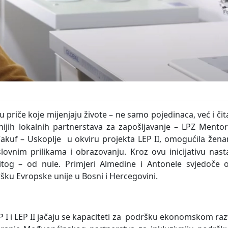
 priče koje mijenjaju živote – ne samo pojedinaca, već i čit
jih lokalnih partnerstava za zapošljavanje – LPZ Mentor
Vakuf – Uskoplje
u okviru projekta LEP II, omogu
ena
ćila
ž
vnim prilikama i obrazovanju. Kroz ovu inicijativu nast
itog – od nule. Primjeri Almedine i Antonele svjedoče o
ku Evropske unije u Bosni i Hercegovini.
I i LEP II jačaju se kapaciteti za
podršku ekonomskom razv