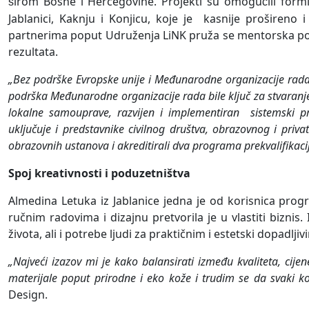
irom Bosne i Hercegovine. Projekti su omogu
ili for
š
ć
Jablanici, Kaknju i Konjicu, koje je
kasnije prošireno 
partnerima poput Udruženja LiNK pruža se mentorska pod
rezultata.
„Bez podrške Evropske unije i Međunarodne organizacije rada,
podrška Međunarodne organizacije rada bile ključ za stvaranje
lokalne samouprave, razvijen i implementiran
sistemski p
uključuje i predstavnike civilnog društva, obrazovnog i priva
obrazovnih ustanova i akreditirali dva programa prekvalifikaci
Spoj kreativnosti i poduzetništva
Almedina Letuka iz Jablanice jedna je od korisnica pro
ručnim radovima i dizajnu pretvorila je u vlastiti biznis
života, ali i potrebe ljudi za praktičnim i estetski dopadlj
„Najveći izazov mi je kako balansirati između kvaliteta, cije
materijale poput prirodne i eko kože i trudim se da svaki 
Design.