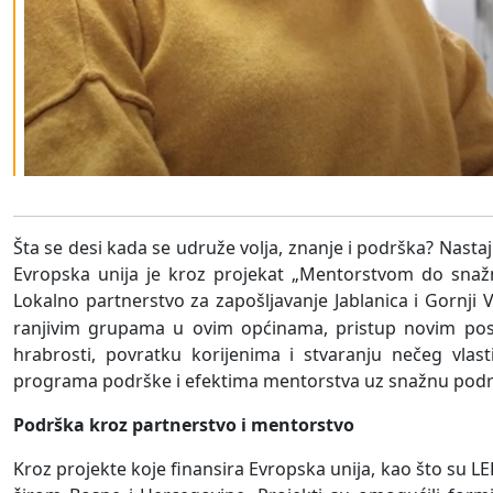
Šta se desi kada se udruže volja, znanje i podrška? Nastaju
Evropska unija je kroz projekat „Mentorstvom do snažni
Lokalno partnerstvo za zapo
šljavanje
Jablanica i Gornji 
ranjivim grupama u ovim općinama, pristup novim poslo
hrabrosti, povratku korijenima i stvaranju nečeg vlast
programa podrške i efektima mentorstva uz snažnu podrš
Podrška kroz partnerstvo i mentorstvo
Kroz projekte koje finansira Evropska unija, kao što su LEP 