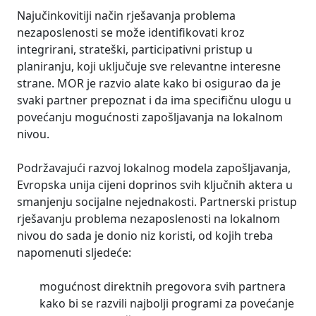
Najučinkovitiji način rješavanja problema
nezaposlenosti se može identifikovati kroz
integrirani, strateški, participativni pristup u
planiranju, koji uključuje sve relevantne interesne
strane. MOR je razvio alate kako bi osigurao da je
svaki partner prepoznat i da ima specifičnu ulogu u
povećanju mogućnosti zapošljavanja na lokalnom
nivou.
Podržavajući razvoj lokalnog modela zapošljavanja,
Evropska unija cijeni doprinos svih ključnih aktera u
smanjenju socijalne nejednakosti. Partnerski pristup
rješavanju problema nezaposlenosti na lokalnom
nivou do sada je donio niz koristi, od kojih treba
napomenuti sljedeće:
mogućnost direktnih pregovora svih partnera
kako bi se razvili najbolji programi za povećanje