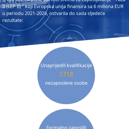
II (LEP II) “ koji Evropska unija finansira sa 6 miliona EUR
u periodu 2021-2026, ostvarila do sada sljedeće
rezultate:
Unaprijedili kvalifikacije
1718
nezaposlene osobe
Formalno zaposlili