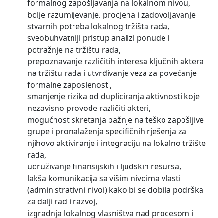
formalnog zapošljavanja na lokalnom nivou,
bolje razumijevanje, procjena i zadovoljavanje
stvarnih potreba lokalnog tržišta rada,
sveobuhvatniji pristup analizi ponude i
potražnje na tržištu rada,
prepoznavanje različitih interesa ključnih aktera
na tržištu rada i utvrđivanje veza za povećanje
formalne zaposlenosti,
smanjenje rizika od dupliciranja aktivnosti koje
nezavisno provode različiti akteri,
mogućnost skretanja pažnje na teško zapošljive
grupe i pronalaženja specifičnih rješenja za
njihovo aktiviranje i integraciju na lokalno tržište
rada,
udruživanje finansijskih i ljudskih resursa,
lakša komunikacija sa višim nivoima vlasti
(administrativni nivoi) kako bi se dobila podrška
za dalji rad i razvoj,
izgradnja lokalnog vlasništva nad procesom i