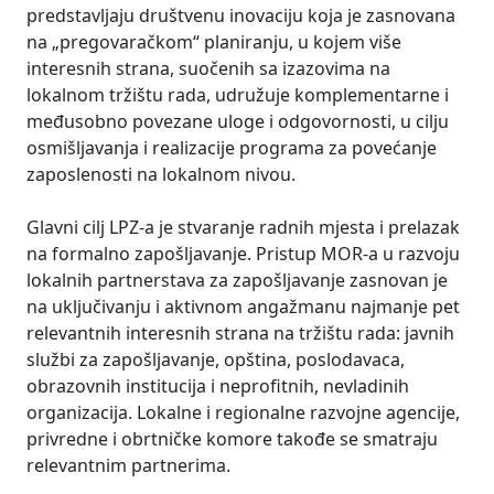
predstavljaju društvenu inovaciju koja je zasnovana
na „pregovaračkom“ planiranju, u kojem više
interesnih strana, suočenih sa izazovima na
lokalnom tržištu rada, udružuje komplementarne i
međusobno povezane uloge i odgovornosti, u cilju
osmišljavanja i realizacije programa za povećanje
zaposlenosti na lokalnom nivou.
Glavni cilj LPZ-a je stvaranje radnih mjesta i prelazak
na formalno zapošljavanje. Pristup MOR-a u razvoju
lokalnih partnerstava za zapošljavanje zasnovan je
na uključivanju i aktivnom angažmanu najmanje pet
relevantnih interesnih strana na tržištu rada: javnih
službi za zapošljavanje, opština, poslodavaca,
obrazovnih institucija i neprofitnih, nevladinih
organizacija. Lokalne i regionalne razvojne agencije,
privredne i obrtničke komore takođe se smatraju
relevantnim partnerima.