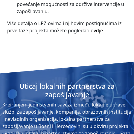
povećanje mogućnosti za održive intervencije u
zapošljavanju.
Više detalja o LPZ-ovima i njihovim postignućima iz
prve faze projekta možete pogledati
ovdje.
Uticaj lokalnih partnerstva za
zapošljavanje
Kreiranjem jedinstvenih saveza između lokalne uprave,
službi za zapošljavanje, kompanija, obrazovnih institucija
i nevladinih organizacija, lokalna partnerstva za
zapošljavanje u Bosni i Hercegovini su u okviru projekta
„Podrška lokalnim partnerstvima za zapošljavanje – Faza