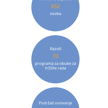
652
osoba
Razvili
70
programa za obuke za
tržište rada
Podržali osnivanje