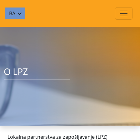
BA
O LPZ
Lokalna partnerstva za zapošljavanje (LPZ)