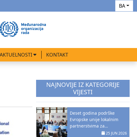
BA
AKTUELNOSTI
KONTAKT
NAJNOVIJE IZ KATEGORIJE
VIJESTI
Deset godina podrške
Evropske unije lokalnim
partnerstvima za
zapošljavanje u Bosni i
25 JUN 2026