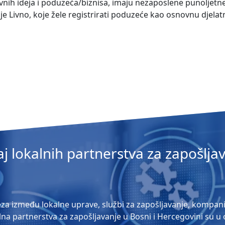
nih ideja i poduzeća/biznisa, imaju nezaposlene punoljetn
je Livno, koje žele registrirati poduzeće kao osnovnu djelat
aj lokalnih partnerstva za zapošlja
za između lokalne uprave, službi za zapošljavanje, kompanija
alna partnerstva za zapošljavanje u Bosni i Hercegovini su u