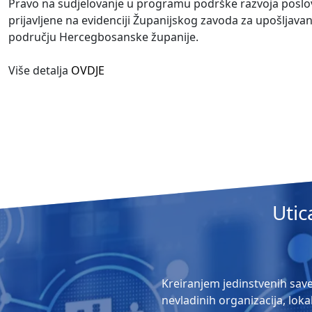
Pravo na sudjelovanje u programu podrške razvoja poslov
prijavljene na evidenciji Županijskog zavoda za upošljavan
području Hercegbosanske županije.
Više detalja
OVDJE
Utic
Kreiranjem jedinstvenih save
nevladinih organizacija, lok