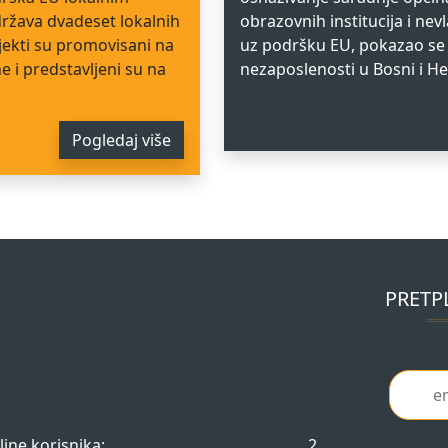
država dvadeset lokalnih
obrazovnih institucija i ne
jekti su promovisani na
uz podršku EU, pokazao se
e i predstavljeni su na
nezaposlenosti u Bosni i He
Pogledaj više
PRETP
line korisnika:
2