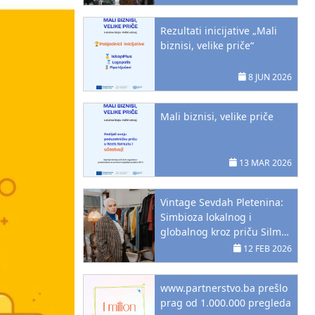
Hercegovini
Rezultati inicijative „Mali
biznisi, velike priče“
8 JUN 2026
Mali biznisi, velike priče
13 MAR 2026
Vintage Sevdah Pletenina:
Simbioza lokalnog i
globalnog kroz priču Silme
Šabanija Sirčo
12 FEB 2026
www.partnerstvo.ba prešlo
prag od 1.000.000 pregleda