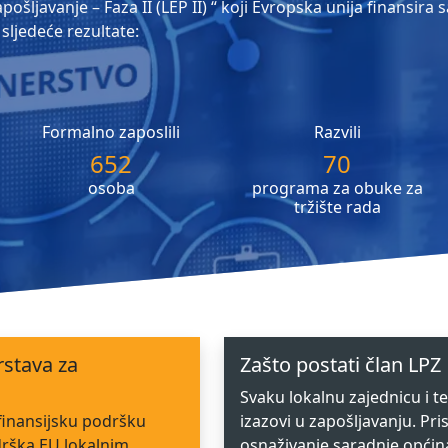
ošljavanje – Faza II (LEP II) “ koji Evropska unija finansira
sljedeće rezultate:
Formalno zaposlili
Razvili
652
70
osoba
programa za obuke za
tržište rada
rstava za
Zašto postati član LPZ
Svaku lokalnu zajednicu i ter
finansijsku podršku
izazovi u zapošljavanju. Pr
drška EU lokalnim
osnaživanje saradnje općina