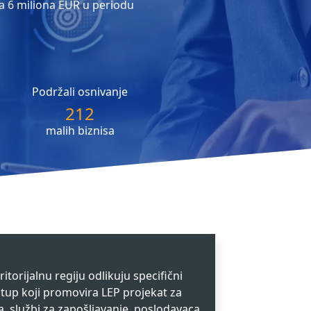
 sa 6 miliona EUR u periodu
Podržali osnivanje
212
malih biznisa
itorijalnu regiju odlikuju specifični
istup koji promovira LEP projekat za
, službi za zapošljavanje, poslodavaca,