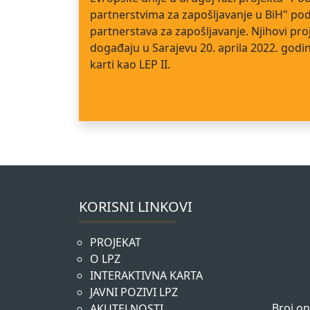
partnerstvima za zapošljavanje u BiH" po
partnerstava za zapošljavanje. Njihovi pro
događaju u Sarajevu 20. aprila 2022. godin
karti kao LEP II.
KORISNI LINKOVI
PROJEKAT
O LPZ
INTERAKTIVNA KARTA
JAVNI POZIVI LPZ
Broj on
AKUTELNOSTI