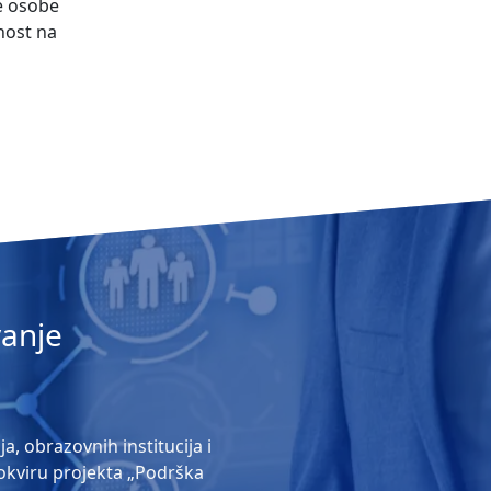
e osobe
nost na
vanje
, obrazovnih institucija i
 okviru projekta „Podrška