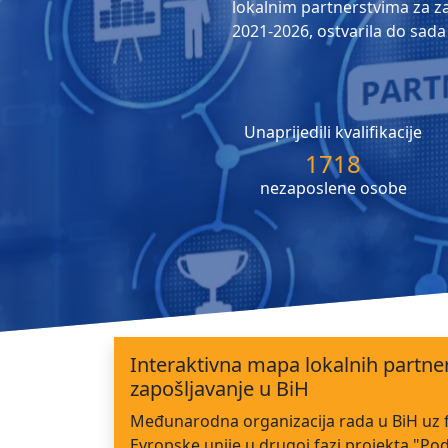
lokalnim partnerstvima za zap
2021-2026, ostvarila do sada 
Unaprijedili kvalifikacije
1718
nezaposlene osobe
Interaktivna mapa lokalnih partne
zapošljavanje u BiH
Međunarodna organizacija rada u BiH uz 
Evropske unije u drugoj fazi projekta "Po