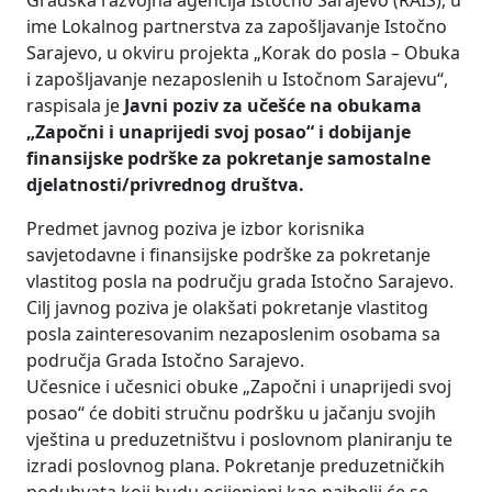
Gradska razvojna agencija Istočno Sarajevo (RAIS), u
ime Lokalnog partnerstva za zapošljavanje Istočno
Sarajevo, u okviru projekta „Korak do posla – Obuka
i zapošljavanje nezaposlenih u Istočnom Sarajevu“,
raspisala je
Javni poziv za učešće na obukama
„Započni i unaprijedi svoj posao“ i dobijanje
finansijske podrške za pokretanje samostalne
djelatnosti/privrednog društva.
Predmet javnog poziva je izbor korisnika
savjetodavne i finansijske podrške za pokretanje
vlastitog posla na području grada Istočno Sarajevo.
Cilj javnog poziva je olakšati pokretanje vlastitog
posla zainteresovanim nezaposlenim osobama sa
područja Grada Istočno Sarajevo.
Učesnice i učesnici obuke „Započni i unaprijedi svoj
posao“ će dobiti stručnu podršku u jačanju svojih
vještina u preduzetništvu i poslovnom planiranju te
izradi poslovnog plana. Pokretanje preduzetničkih