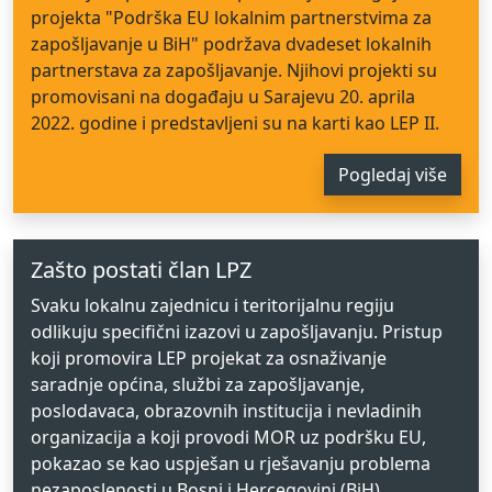
projekta "Podrška EU lokalnim partnerstvima za
zapošljavanje u BiH" podržava dvadeset lokalnih
partnerstava za zapošljavanje. Njihovi projekti su
promovisani na događaju u Sarajevu 20. aprila
2022. godine i predstavljeni su na karti kao LEP II.
Pogledaj više
Zašto postati član LPZ
Svaku lokalnu zajednicu i teritorijalnu regiju
odlikuju specifični izazovi u zapošljavanju. Pristup
koji promovira LEP projekat za osnaživanje
saradnje općina, službi za zapošljavanje,
poslodavaca, obrazovnih institucija i nevladinih
organizacija a koji provodi MOR uz podršku EU,
pokazao se kao uspješan u rješavanju problema
nezaposlenosti u Bosni i Hercegovini (BiH)