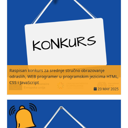
Raspisan konkurs za srednje stručno obrazovanje
odraslih, WEB programer u programskim jezicima HTML,
CSS i JavaScript
23 MAY 2025