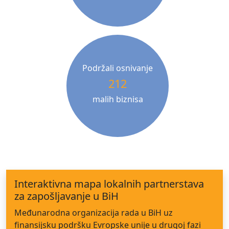
Podržali osnivanje
212
malih biznisa
Interaktivna mapa lokalnih partnerstava
za zapošljavanje u BiH
Međunarodna organizacija rada u BiH uz
finansijsku podršku Evropske unije u drugoj fazi