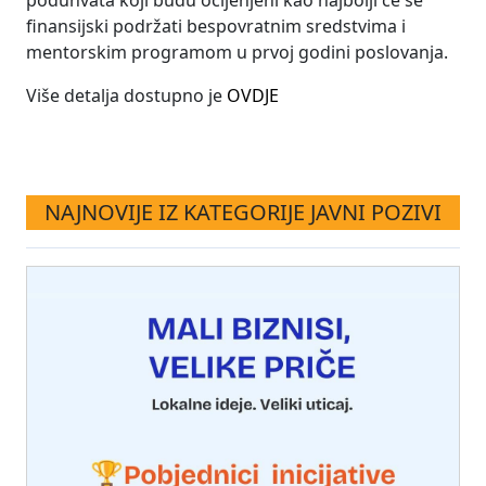
poduhvata koji budu ocijenjeni kao najbolji će se
finansijski podržati bespovratnim sredstvima i
mentorskim programom u prvoj godini poslovanja.
Više detalja dostupno je
OVDJE
NAJNOVIJE IZ KATEGORIJE JAVNI POZIVI