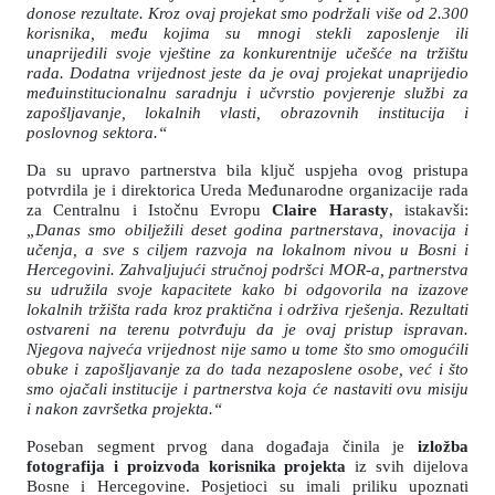
donose rezultate. Kroz ovaj projekat smo podržali više od 2.300
korisnika, među kojima su mnogi stekli zaposlenje ili
unaprijedili svoje vještine za konkurentnije učešće na tržištu
rada. Dodatna vrijednost jeste da je ovaj projekat unaprijedio
međuinstitucionalnu saradnju i učvrstio povjerenje službi za
zapošljavanje, lokalnih vlasti, obrazovnih institucija i
poslovnog sektora.“
Da su upravo partnerstva bila ključ uspjeha ovog pristupa
potvrdila je i direktorica Ureda Međunarodne organizacije rada
za Centralnu i Istočnu Evropu
Claire Harasty
, istakavši:
„Danas smo obilježili deset godina partnerstava, inovacija i
učenja, a sve s ciljem razvoja na lokalnom nivou u Bosni i
Hercegovini. Zahvaljujući stručnoj podršci MOR-a, partnerstva
su udružila svoje kapacitete kako bi odgovorila na izazove
lokalnih tržišta rada kroz praktična i održiva rješenja. Rezultati
ostvareni na terenu potvrđuju da je ovaj pristup ispravan.
Njegova najveća vrijednost nije samo u tome što smo omogućili
obuke i zapošljavanje za do tada nezaposlene osobe, već i što
smo ojačali institucije i partnerstva koja će nastaviti ovu misiju
i nakon završetka projekta.“
Poseban segment prvog dana događaja činila je
izložba
fotografija i proizvoda korisnika projekta
iz svih dijelova
Bosne i Hercegovine. Posjetioci su imali priliku upoznati