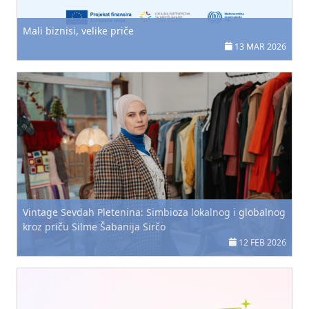
Mali biznisi, velike priče
13 MAR 2026
Vintage Sevdah Pletenina: Simbioza lokalnog i globalnog
kroz priču Silme Šabanija Sirčo
12 FEB 2026