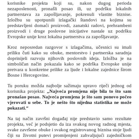
korisnike projekta koji su, nakon dugog perioda
nezaposlenosti, pronašli posao ili, uz podršku lokalnih
partnerstava za zapošljavanje, pokrenuli vlastite biznise.
Izložbu su upotpunili izlagački štandovi na kojima su
predstavljeni domaći proizvodi, zanatski radovi, prehrambeni
proizvodi i druge poslovne inicijative nastale uz podršku
Evropske unije kroz lokalna partnerstva za zapošljavanje.
Kroz neposredan razgovor s izlagačima, učesnici su imali
priliku čuti kako su obuke, mentorstvo i partnerska saradnja
doprinijeli razvoju njihovih poslovnih ideja. Izložba je na
simboličan način pokazala kako se podrška Evropske unije
pretvara u konkretne prilike za ljude i lokalne zajednice širom
Bosne i Hercegovine.
Tu poruku možda najbolje sažimaju upravo riječi jednog od
korisnika projekta:
„Najveća promjena nije bila to što sam
pronašao posao. Najveća promjena je što sam ponovo počeo
vjerovati u sebe. To je nešto što nijedna statistika ne može
pokazati.“
Na taj način završni događaj nije predstavio samo rezultate
projekta, već je podsjetio da iza svakog novog radnog mjesta,
svake završene obuke i svakog registrovanog biznisa stoje ljudi
čiji su životni putevi promijenjeni zahvaljujući zajedničkom