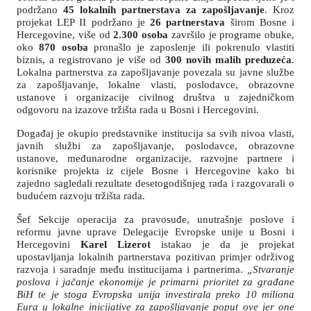
podržano
45 lokalnih partnerstava za zapošljavanje
. Kroz
projekat LEP II podržano je
26 partnerstava
širom Bosne i
Hercegovine, više od
2.300 osoba
završilo je programe obuke,
oko
870 osoba
pronašlo je zaposlenje ili pokrenulo vlastiti
biznis, a registrovano je više od
300 novih malih preduzeća
.
Lokalna partnerstva za zapošljavanje povezala su javne službe
za zapošljavanje, lokalne vlasti, poslodavce, obrazovne
ustanove i organizacije civilnog društva u zajedničkom
odgovoru na izazove tržišta rada u Bosni i Hercegovini.
Događaj je okupio predstavnike institucija sa svih nivoa vlasti,
javnih službi za zapošljavanje, poslodavce, obrazovne
ustanove, međunarodne organizacije, razvojne partnere i
korisnike projekta iz cijele Bosne i Hercegovine kako bi
zajedno sagledali rezultate desetogodišnjeg rada i razgovarali o
budućem razvoju tržišta rada.
Šef Sekcije operacija za pravosuđe, unutrašnje poslove i
reformu javne uprave Delegacije Evropske unije u Bosni i
Hercegovini
Karel Lizerot
istakao je da je projekat
upostavljanja lokalnih partnerstava pozitivan primjer održivog
razvoja i saradnje među institucijama i partnerima.
„Stvaranje
poslova i jačanje ekonomije je primarni prioritet za građane
BiH te je stoga Evropska unija investirala preko 10 miliona
Eura u lokalne inicijative za zapošljavanje poput ove jer one