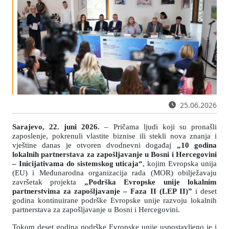
25.06.2026
Sarajevo, 22. juni 2026.
– Pričama ljudi koji su pronašli
zaposlenje, pokrenuli vlastite biznise ili stekli nova znanja i
vještine danas je otvoren dvodnevni događaj
„10 godina
lokalnih partnerstava za zapošljavanje u Bosni i Hercegovini
– Inicijativama do sistemskog uticaja“
, kojim Evropska unija
(EU) i Međunarodna organizacija rada (MOR) obilježavaju
završetak projekta
„Podrška Evropske unije lokalnim
partnerstvima za zapošljavanje – Faza II (LEP II)”
i deset
godina kontinuirane podrške Evropske unije razvoju lokalnih
partnerstava za zapošljavanje u Bosni i Hercegovini.
Tokom deset godina podrške Evropske unije uspostavljeno je i