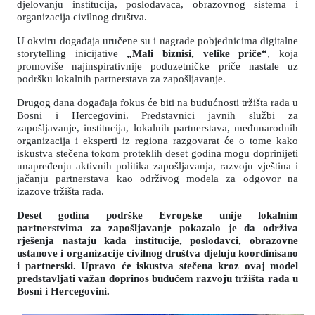
djelovanju institucija, poslodavaca, obrazovnog sistema i
organizacija civilnog društva.
U okviru događaja uručene su i nagrade pobjednicima digitalne
storytelling inicijative
„Mali biznisi, velike priče“
, koja
promoviše najinspirativnije poduzetničke priče nastale uz
podršku lokalnih partnerstava za zapošljavanje.
Drugog dana događaja fokus će biti na budućnosti tržišta rada u
Bosni i Hercegovini. Predstavnici javnih službi za
zapošljavanje, institucija, lokalnih partnerstava, međunarodnih
organizacija i eksperti iz regiona razgovarat će o tome kako
iskustva stečena tokom proteklih deset godina mogu doprinijeti
unapređenju aktivnih politika zapošljavanja, razvoju vještina i
jačanju partnerstava kao održivog modela za odgovor na
izazove tržišta rada.
Deset godina podrške Evropske unije lokalnim
partnerstvima za zapošljavanje pokazalo je da održiva
rješenja nastaju kada institucije, poslodavci, obrazovne
ustanove i organizacije civilnog društva djeluju koordinisano
i partnerski. Upravo će iskustva stečena kroz ovaj model
predstavljati važan doprinos budućem razvoju tržišta rada u
Bosni i Hercegovini.